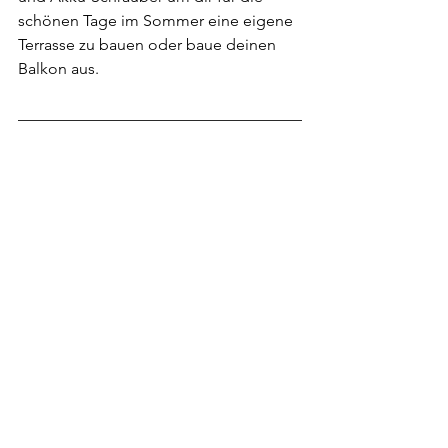
schönen Tage im Sommer eine eigene 
Terrasse zu bauen oder baue deinen 
Balkon aus. 
Der Juli ist eine wunderbare Zeit, um 
die Früchte deiner Arbeit im Garten zu 
geniessen und kreative Projekte zu 
realisieren, die deinen Aussenbereich 
verschönern. Mit ein wenig Pflege und 
Kreativität wird dein Garten zu einem 
herrlichen Rückzugsort für warme 
Sommerabende.
Zu den Werkzeugen