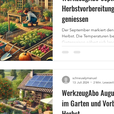
Herbstvorbereitung
geniessen
Der September markiert d
Herbst. Die Temperaturen be
Gartensaison nähert sich lan
schneuwlymanuel
13. Juli 2024
2 Min. Lesezeit
WerkzeugAbo Augu
im Garten und Vorb
Herbst