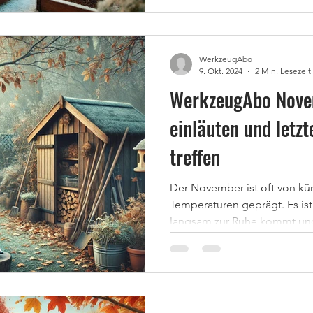
WerkzeugAbo
9. Okt. 2024
2 Min. Lesezeit
WerkzeugAbo Nove
einläuten und letz
treffen
Der November ist oft von kü
Temperaturen geprägt. Es ist 
langsam zur Ruhe kommt und