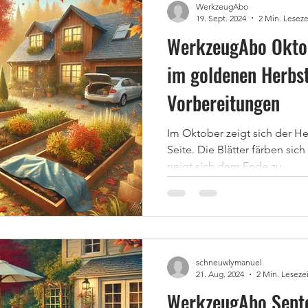
WerkzeugAbo
19. Sept. 2024
2 Min. Leseze
WerkzeugAbo Oktob
im goldenen Herbs
Vorbereitungen
Im Oktober zeigt sich der He
Seite. Die Blätter färben sic
neigt sich dem Ende zu....
schneuwlymanuel
21. Aug. 2024
2 Min. Lesezei
WerkzeugAbo Sept