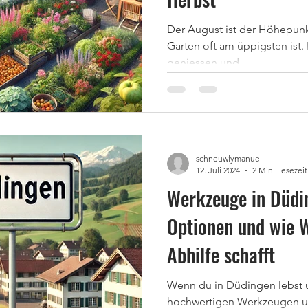
Der August ist der Höhepun
Garten oft am üppigsten ist. E
geniessen und...
schneuwlymanuel
12. Juli 2024
2 Min. Lesezeit
Werkzeuge in Düdi
Optionen und wie 
Abhilfe schafft
Wenn du in Düdingen lebst 
hochwertigen Werkzeugen un