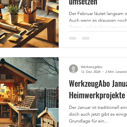
umsetzen
Der Februar läutet langsam 
Auch wenn es draussen noch 
Garten und im Haus genug zu
WerkzeugAbo
12. Dez. 2024
2 Min. Lesezei
WerkzeugAbo Janua
Heimwerkprojekte 
Der Januar ist traditionell ei
doch auch jetzt gibt es eini
Grundlage für ein...