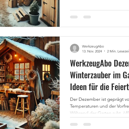
WerkzeugAbo
13. Nov. 2024
2 Min. Lesezei
WerkzeugAbo Deze
Winterzauber im Ga
Ideen für die Feier
Der Dezember ist geprägt vo
Temperaturen und der Vorfre
Während der Garten ruht, öffn