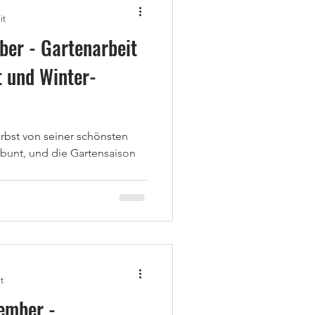
it
er - Gartenarbeit
t und Winter-
rbst von seiner schönsten
h bunt, und die Gartensaison
t
ember -