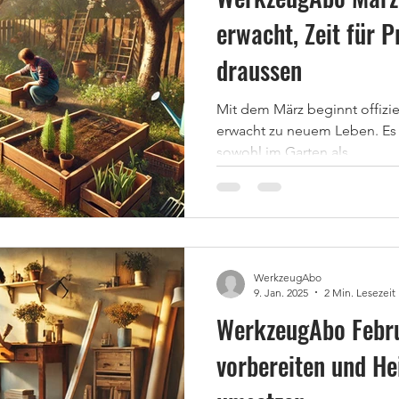
erwacht, Zeit für 
draussen
Mit dem März beginnt offizie
erwacht zu neuem Leben. Es 
sowohl im Garten als...
WerkzeugAbo
9. Jan. 2025
2 Min. Lesezeit
WerkzeugAbo Febru
vorbereiten und H