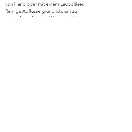
von Hand oder mit einem Laubbläser. 
Reinige Abflüsse gründlich, um zu 
verhindern, dass das Wasser im Winter 
gefriert und Schäden anrichtet.
Der Oktober ist ein Monat des 
Abschieds vom Gartenjahr und der 
Vorbereitung auf die Ruhe des Winters. 
Mit den richtigen Schritten kannst du 
sicherstellen, dass dein Garten gut 
geschützt ist und im nächsten Frühjahr 
zu neuem Leben erwacht. Nutze die 
Werkzeuge und Ressourcen von 
WerkzeugAbo, um diese wichtigen 
Aufgaben effizient und erfolgreich zu 
bewältigen.