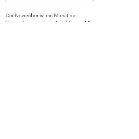
Der November ist ein Monat der 
Vorbereitung und des Abschlusses. Mit 
den richtigen Massnahmen kannst du 
deinen Garten und dessen Bewohner 
bestmöglich auf die Winterzeit 
vorbereiten. Die ruhigere Zeit bietet 
zudem die Gelegenheit, 
zurückzublicken, zu planen und sich 
auf das kommende Gartenjahr zu 
freuen.
Zu den Werkzeugen