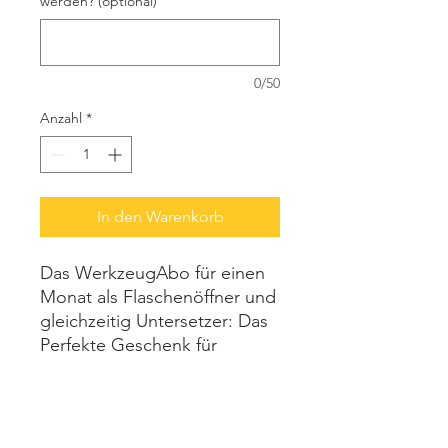
werden? (optional)
0/50
Anzahl
*
In den Warenkorb
Das WerkzeugAbo für einen
Monat als Flaschenöffner und
gleichzeitig Untersetzer: Das
Perfekte Geschenk für
Freunde, Kollegen,
Verwandte, zum Geburtstag,
als Weihnachtsgeschenk oder
einfach so!