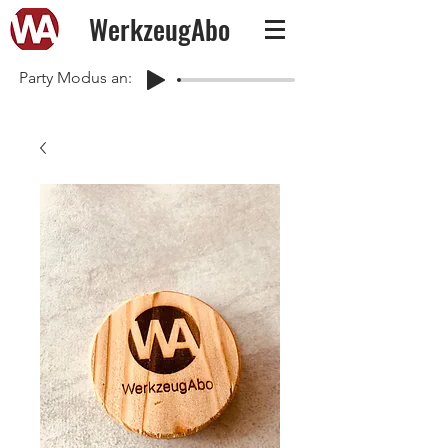
WerkzeugAbo
Party Modus an: